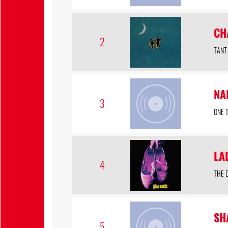
CH
2
TANT
NA
3
ONE 
LA
4
THE 
SH
5