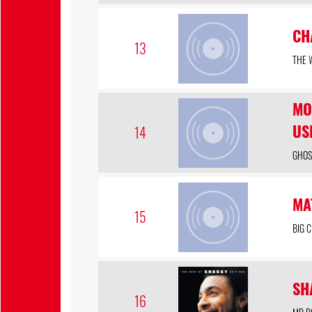
CH
13
THE 
MO
US
14
GHOS
MA
15
BIG C
SH
16