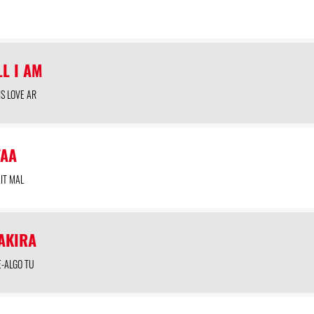
LL I AM
IS LOVE AR
TAA
AIT MAL
AKIRA
E-ALGO TU