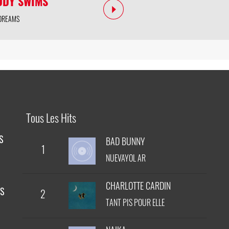
DDY SWIMS
DREAMS
Tous Les Hits
S
BAD BUNNY
1
NUEVAYOL AR
CHARLOTTE CARDIN
NS
2
TANT PIS POUR ELLE