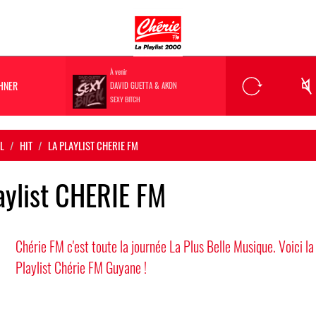
À venir
HNER
DAVID GUETTA & AKON
SEXY BITCH
L
HIT
LA PLAYLIST CHERIE FM
aylist CHERIE FM
Chérie FM c'est toute la journée La Plus Belle Musique. Voici la
Playlist Chérie FM Guyane !