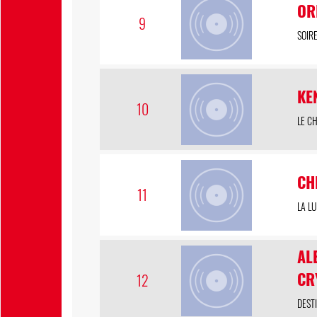
OR
9
SOIR
KE
10
LE C
CH
11
LA L
AL
CR
12
DEST