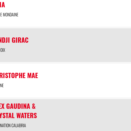
IA
EE MONDAINE
NDJI GIRAC
HOIX
RISTOPHE MAE
UNE
EX GAUDINA &
YSTAL WATERS
INATION CALABRIA