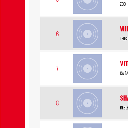
ZOO
WI
6
THIS 
VI
7
CA F
SH
8
BEEL