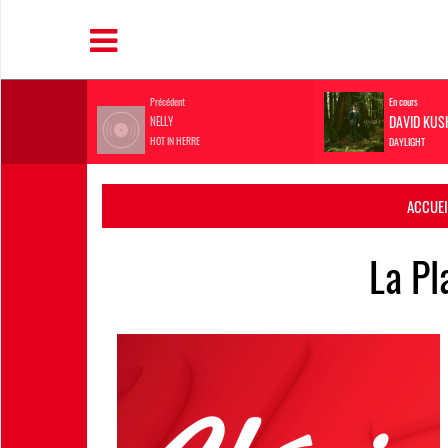
Précédent
En cours
DAVID KUS
NELLY
HOT IN HERRE
DAYLIGHT
ACCUEI
La Pl