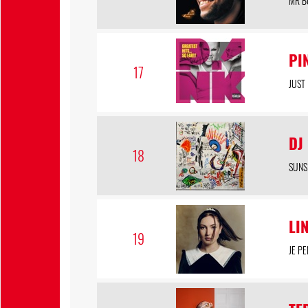
MR B
PI
17
JUST 
DJ
18
SUNS
LI
19
JE P